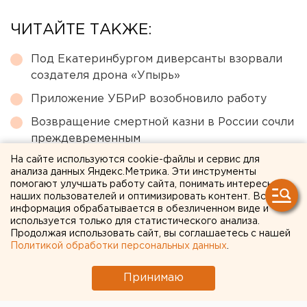
ЧИТАЙТЕ ТАКЖЕ:
Под Екатеринбургом диверсанты взорвали
создателя дрона «Упырь»
Приложение УБРиР возобновило работу
Возвращение смертной казни в России сочли
преждевременным
На сайте используются cookie-файлы и сервис для
МИД призвал россиян готовиться к затяжной
анализа данных Яндекс.Метрика. Эти инструменты
войне
помогают улучшать работу сайта, понимать интересы
наших пользователей и оптимизировать контент. Вся
Ракетная опасность угрожает Челябинской
информация обрабатывается в обезличенном виде и
области
используется только для статистического анализа.
Продолжая использовать сайт, вы соглашаетесь с нашей
Политикой обработки персональных данных
.
← НОВОСТИ
Принимаю
12 СЕНТЯБРЯ 2023 В 13:48