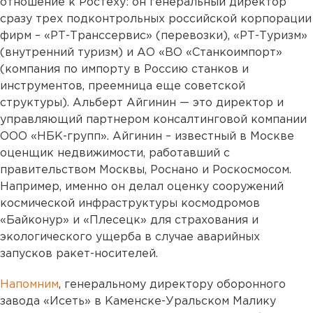
отношение к Ростеху: он генеральный директор
сразу трех подконтрольных российской корпорации
фирм – «РТ-Транссервис» (перевозки), «РТ-Туризм»
(внутренний туризм) и АО «ВО «Станкоимпорт»
(компания по импорту в Россию станков и
инструментов, преемница еще советской
структуры). Альберт Айгинин — это директор и
управляющий партнером консалтинговой компании
ООО «НБК-групп». Айгинин – известный в Москве
оценщик недвижимости, работавший с
правительством Москвы, Роснано и Роскосмосом.
Например, именно он делал оценку сооружений
космической инфраструктуры космодромов
«Байконур» и «Плесецк» для страхования и
экологического ущерба в случае аварийных
запусков ракет-носителей.
Напомним
, генеральному директору оборонного
завода «Исеть» в Каменске-Уральском Малику