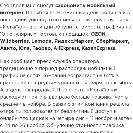
Свердловчане смогут
сэкономить мобильный
интернет
11 ноября во Всемирный день шопинга и в
последний уикенд этого месяца – «черную пятницу».
«МегаФон» в эти дни обнулит стоимость трафика на
10 популярных торговых площадок:
OZON,
Wildberries, Lamoda, Яндекс.Маркет, СберМаркет,
Авито, Юла, Taobao, AliExpress, KazanExpress.
Как сообщает пресс-служба оператора,
традиционно в период распродаж мобильный
трафик на сетях компании возрастает на 62% в
сравнении со средним уровнем с января по октябрь.
А в день распродаж 11.11 абоненты «МегаФона»
расходуют почти в два раза больше трафика, чем в
среднем в ноябре. В связи с этим компания решила
открыть пользователям безлимтиный доступ к
онлайн-площадкам на четыре дня – 11 ноября и затем
с 24 по 26 ноября. Обнуление стоимости трафика
произойдет автоматически у всех клиентов с