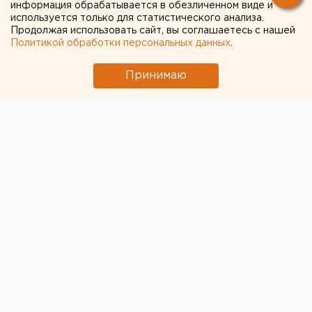
информация обрабатывается в обезличенном виде и
кандидата от КПРФ
используется только для статистического анализа.
Продолжая использовать сайт, вы соглашаетесь с нашей
Политикой обработки персональных данных
.
Принимаю
© Официальный интернет-сайт КПРФ / KPRF.RU
Кандидатом от КПРФ на мартовских выборах