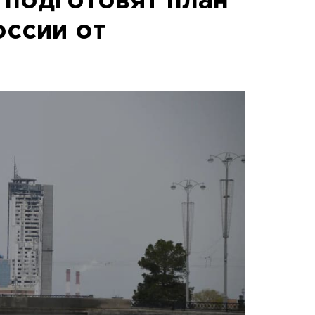
подготовят план
оссии от