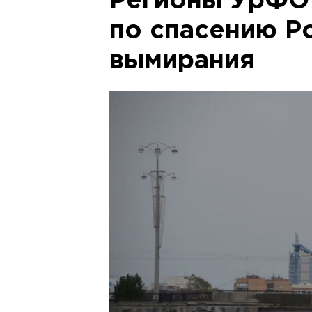
Регионы УрФО 
по спасению Р
вымирания