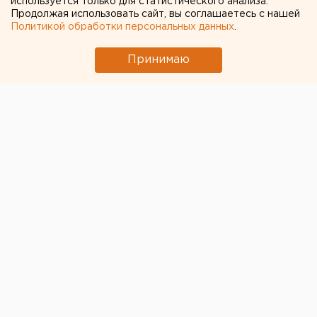
используется только для статистического анализа.
Продолжая использовать сайт, вы соглашаетесь с нашей
Политикой обработки персональных данных
.
← НОВОСТИ
Принимаю
24 ЯНВАРЯ 2024 В 07:44
Игорь Сергеев
Синоптик дал прогноз о
погоде в Свердловской
области до конца января