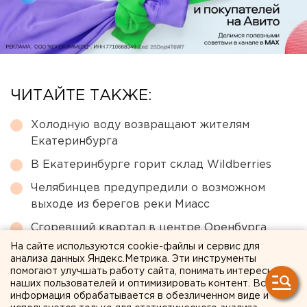
ЧИТАЙТЕ ТАКЖЕ:
Холодную воду возвращают жителям
Екатеринбурга
В Екатеринбурге горит склад Wildberries
Челябинцев предупредили о возможном
выходе из берегов реки Миасс
Сгоревший квартал в центре Оренбурга
застроят
На сайте используются cookie-файлы и сервис для
анализа данных Яндекс.Метрика. Эти инструменты
Свердловская криминальная легенда 90-х
помогают улучшать работу сайта, понимать интересы
Федулев освободился и вернулся в
наших пользователей и оптимизировать контент. Вся
информация обрабатывается в обезличенном виде и
Екатеринбург