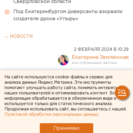
Свердловской области
Под Екатеринбургом диверсанты взорвали
создателя дрона «Упырь»
← НОВОСТИ
2 ФЕВРАЛЯ 2024 В 10:29
Екатерина Землянская
В Госдуме предложили
На сайте используются cookie-файлы и сервис для
анализа данных Яндекс.Метрика. Эти инструменты
вывешивать российские
помогают улучшать работу сайта, понимать интересы
наших пользователей и оптимизировать контент. Вся
флаги над всеми детсадами
информация обрабатывается в обезличенном виде и
и вузами
используется только для статистического анализа.
Продолжая использовать сайт, вы соглашаетесь с нашей
Политикой обработки персональных данных
.
Принимаю