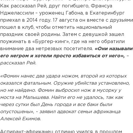
Как рассказал Рей, друг погибшего, Франсуа
Нджелассили – уроженец Габона, в Екатеринбург
приехал в 2014 году. 17 августа он вместе с друзьями
пошел в клуб, чтобы отметить национальный
праздник своей родины. Затем с девушкой зашел
поужинать в «Бургер-кинг», где на него обратили
внимание два нетрезвых посетителя.
«Они называли
его негром и хотели просто избавиться от него»,
–
рассказал Рей.
«Фомин нанес два удара ножом, второй из которых
оказался фатальным. Оружие убийства установлено,
но не найдено. Фомин выбросил нож в мусорку у
моста на Малышева. Найти его не удалось, так как
через сутки был День города и все баки были
опустошены», - заявил адвокат семьи африканца
Алексей Екимов.
Аспирант-африканец отлично учился, в прошлом