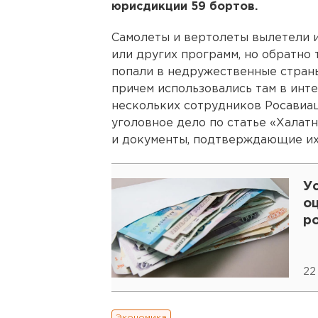
юрисдикции 59 бортов.
Самолеты и вертолеты вылетели 
или других программ, но обратно 
попали в недружественные страны,
причем использовались там в инт
нескольких сотрудников Росавиац
уголовное дело по статье «Халат
и документы, подтверждающие их
Ус
о
р
22
Экономика