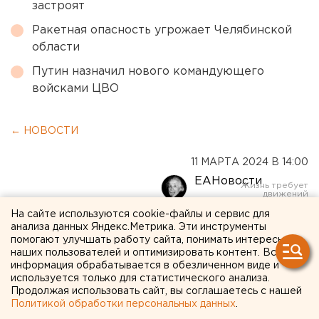
застроят
Ракетная опасность угрожает Челябинской
области
Путин назначил нового командующего
войсками ЦВО
← НОВОСТИ
11 МАРТА 2024 В 14:00
ЕАНовости
На сайте используются cookie-файлы и сервис для
Оренбургский минарх
анализа данных Яндекс.Метрика. Эти инструменты
помогают улучшать работу сайта, понимать интересы
намерен подготовить
наших пользователей и оптимизировать контент. Вся
информация обрабатывается в обезличенном виде и
Генпланы для 10
используется только для статистического анализа.
Продолжая использовать сайт, вы соглашаетесь с нашей
сельсоветов
Политикой обработки персональных данных
.