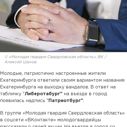
© «Молодая гвардия Свердловская область», ВК /
Алексей Шахов
Молодые, патриотично настроенные жители
Екатеринбурга ответили своим вариантом названия
Екатеринбурга на выходку вандалов. В ответ на
табличку "
Либеротабург"
на въезде в город
появилась надпись "
Патриотбург"
.
В группе «Молодая гвардия Свердловская область»
в соцсети «ВКонтакте» молодогвардейцы
рассказали о своей акции. На въезде в город со