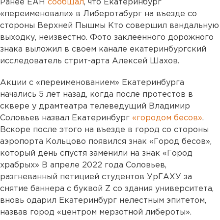
Ранее ЕАН
сообщал
, что Екатеринбург
«переименовали» в Либеротабург на въезде со
стороны Верхней Пышмы Кто совершил вандальную
выходку, неизвестно. Фото заклеенного дорожного
знака выложил в своем канале екатеринбургский
исследователь стрит-арта Алексей Шахов.
Акции с «переименованием» Екатеринбурга
начались 5 лет назад, когда после протестов в
сквере у драмтеатра телеведущий Владимир
Соловьев назвал Екатеринбург
«городом бесов»
.
Вскоре после этого на въезде в город со стороны
аэропорта Кольцово появился знак «Город бесов»,
который день спустя заменили на знак «Город
храбрых» В апреле 2022 года Соловьев,
разгневанный петицией студентов УрГАХУ за
снятие баннера с буквой Z со здания университета,
вновь одарил Екатеринбург нелестным эпитетом,
назвав город «центром мерзотной либероты».