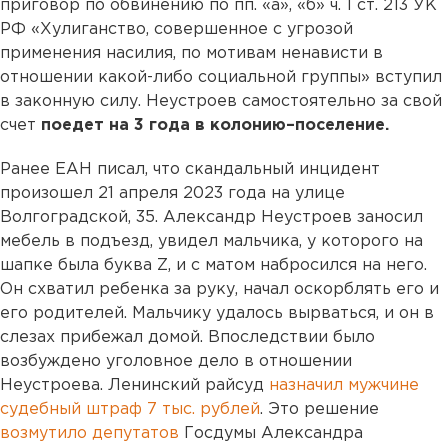
приговор по обвинению по пп. «а», «б» ч. 1 ст. 213 УК
РФ «Хулиганство, совершенное с угрозой
применения насилия, по мотивам ненависти в
отношении какой-либо социальной группы» вступил
в законную силу. Неустроев самостоятельно за свой
счет
поедет на 3 года в колонию–поселение.
Ранее ЕАН писал, что скандальный инцидент
произошел 21 апреля 2023 года на улице
Волгоградской, 35.
Александр Неустроев заносил
мебель в подъезд, увидел мальчика, у которого на
шапке была буква Z, и с матом набросился на него.
Он схватил ребенка за руку, начал оскорблять его и
его родителей. Мальчику удалось вырваться, и он в
слезах прибежал домой. Впоследствии было
возбуждено уголовное дело в отношении
Неустроева. Ленинский райсуд
назначил мужчине
судебный штраф 7 тыс. рублей
. Это решение
возмутило депутатов
Госдумы Александра