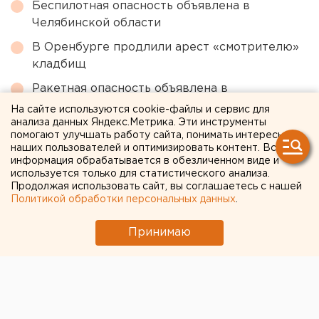
Беспилотная опасность объявлена в
Челябинской области
В Оренбурге продлили арест «смотрителю»
кладбищ
Ракетная опасность объявлена в
Оренбургской области и Башкирии
На сайте используются cookie-файлы и сервис для
анализа данных Яндекс.Метрика. Эти инструменты
Свердловский титановый гигант получил
помогают улучшать работу сайта, понимать интересы
крупный убыток
наших пользователей и оптимизировать контент. Вся
информация обрабатывается в обезличенном виде и
Возвращение смертной казни в России сочли
используется только для статистического анализа.
Продолжая использовать сайт, вы соглашаетесь с нашей
преждевременным
Политикой обработки персональных данных
.
← НОВОСТИ
Принимаю
13 АВГУСТА 2024 В 11:00
Артем Вербицкий