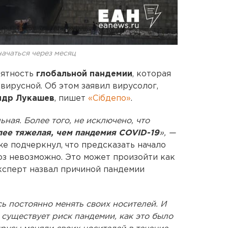
ачаться через месяц
оятность
глобальной пандемии
, которая
вирусной. Об этом заявил вирусолог,
ндр Лукашев
, пишет
«Сiбдепо»
.
ная. Более того, не исключено, что
лее тяжелая, чем пандемия COVID-19
», —
е подчеркнул, что предсказать начало
оз невозможно. Это может произойти как
 Эксперт назвал причиной пандемии
ь постоянно менять своих носителей. И
 существует риск пандемии, как это было