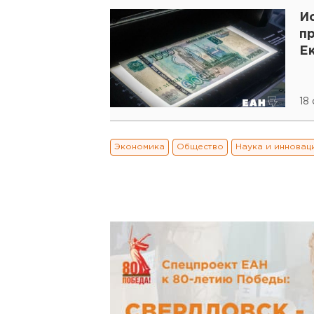
И
п
Е
18
Экономика
Общество
Наука и инновац