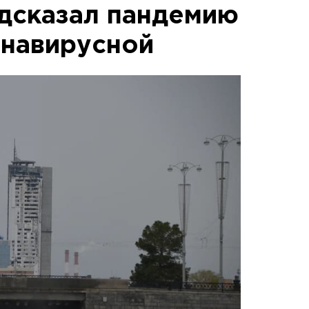
дсказал пандемию
навирусной