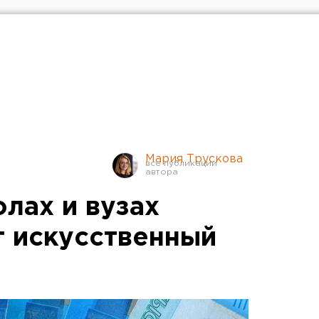
Мария Трускова
лах и вузах
т искусственный