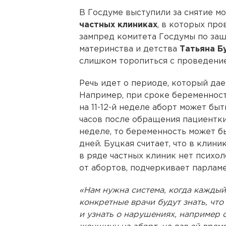
В Госдуме выступили за снятие м
частных клиниках
, в которых про
зампред комитета Госдумы по защ
материнства и детства
Татьяна Б
слишком торопиться с проведени
Речь идет о периоде, который да
Например, при сроке беременност
на 11-12-й неделе аборт может бы
часов после обращения пациентки
неделе, то беременность может б
дней. Буцкая считает, что в клини
в ряде частных клиник нет психо
от абортов, подчеркивает парлам
«Нам нужна система, когда каждый
конкретные врачи будут знать, что
и узнать о нарушениях, например о