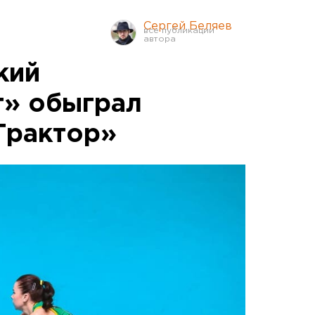
Сергей Беляев
кий
т» обыграл
Трактор»