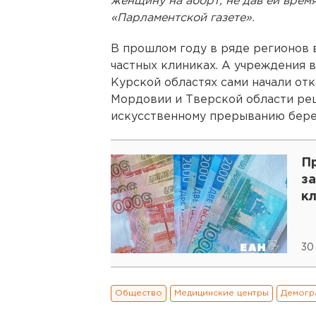
женщину на аборт, не дав ей время
«Парламентской газете».
В прошлом году в ряде регионов 
частных клиниках. А учреждения в
Курской областях сами начали отк
Мордовии и Тверской области ре
искусственному прерыванию бере
П
за
к
30
Общество
Медицинские центры
Демогр