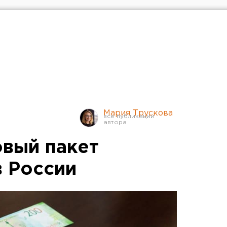
Мария Трускова
овый пакет
в России