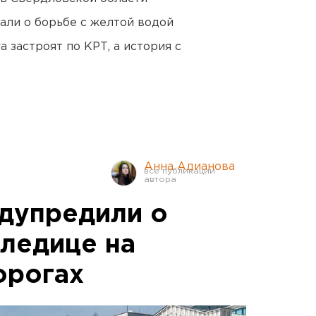
али о борьбе с желтой водой
 застроят по КРТ, а история с
Анна Адианова
дупредили о
оледице на
орогах