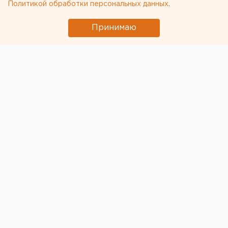
Политикой обработки персональных данных
.
«Авито Путешествия» поддержали
международную велогонку «Золото Ладоги -
Принимаю
2025»
© Фото в материале предоставлены пресс-службой
«Авито Путешествия»