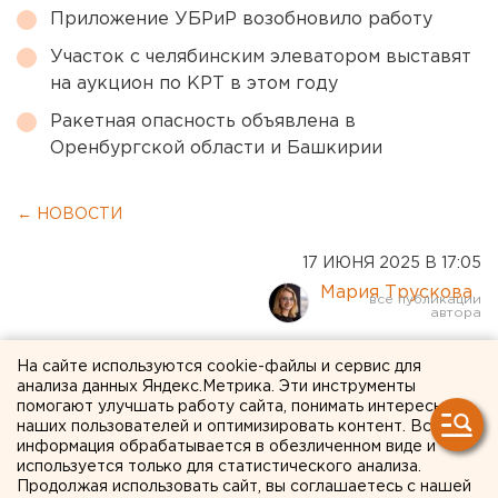
Приложение УБРиР возобновило работу
Участок с челябинским элеватором выставят
на аукцион по КРТ в этом году
Ракетная опасность объявлена в
Оренбургской области и Башкирии
← НОВОСТИ
17 ИЮНЯ 2025 В 17:05
Мария Трускова
В России завершилась
На сайте используются cookie-файлы и сервис для
анализа данных Яндекс.Метрика. Эти инструменты
масштабная
помогают улучшать работу сайта, понимать интересы
наших пользователей и оптимизировать контент. Вся
международная велогонка
информация обрабатывается в обезличенном виде и
используется только для статистического анализа.
«Золото Ладоги». Фото
Продолжая использовать сайт, вы соглашаетесь с нашей