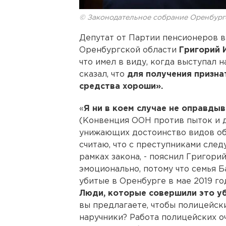
© Законодательное собрание Оренбург
Депутат от Партии пенсионеров 
Оренбургской области
Григорий 
что имел в виду, когда выступал 
сказал, что
для получения призна
средства хороши».
«
Я ни в коем случае не оправды
(Конвенция ООН против пыток и д
унижающих достоинство видов обр
считаю, что с преступниками сле
рамках закона, - пояснил Григорий
эмоционально, потому что семья 
убитые в Оренбурге в мае 2019 го
Люди, которые совершили это уб
вы предлагаете, чтобы полицейск
наручники? Работа полицейских оч