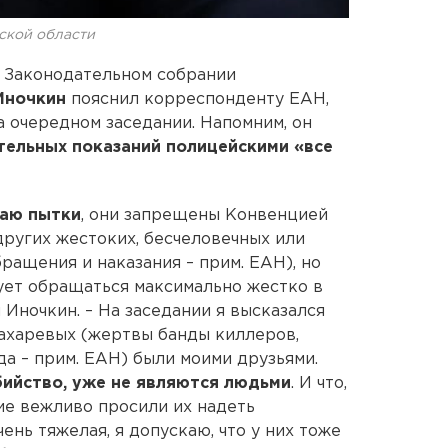
ской области
в Законодательном собрании
Иночкин
пояснил корреспонденту ЕАН,
на очередном заседании. Напомним, он
тельных показаний полицейскими «все
ваю пытки
, они запрещены Конвенцией
ругих жестоких, бесчеловечных или
ащения и наказания – прим. ЕАН), но
дует обращаться максимально жестко в
 Иночкин. – На заседании я высказался
Бахаревых (жертвы банды киллеров,
да – прим. ЕАН) были моими друзьями.
ийство, уже не являются людьми
. И что,
ие вежливо просили их надеть
ень тяжелая, я допускаю, что у них тоже