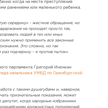
бенно когда на месте преступления
ыми ранениями или маленького ребенка.
тую середину» - жесткое обращение, но
задержания не проходят просто так,
дозревать людей в тех или иных
йским нужно применить все законные
ризнания. Это сложно, но так
 раз подчеркну – я против пыток».
тного парламента Григорий Иночкин
лада начальника УМВД по Оренбургской
абота с такими душегубами и, наверное,
учать признательные показания, может
л депутат, когда народные избранники
полицейскими должностных полномочий.