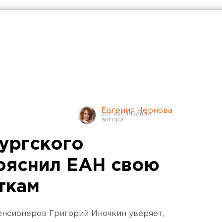
Евгения Чернова
ургского
ояснил ЕАН свою
ткам
енсионеров Григорий Иночкин уверяет,