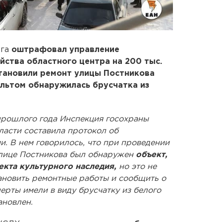
рга
оштрафовал управление
йства областного центра на 200 тыс.
тановили ремонт улицы Постникова
альтом обнаружилась брусчатка из
е прошлого года Инспекция госохраны
ласти составила протокол об
. В нем говорилось, что при проведении
улице Постникова был обнаружен
объект,
екта культурного наследия,
но это не
тановить ремонтные работы и сообщить о
ерты имели в виду брусчатку из белого
ановлен.