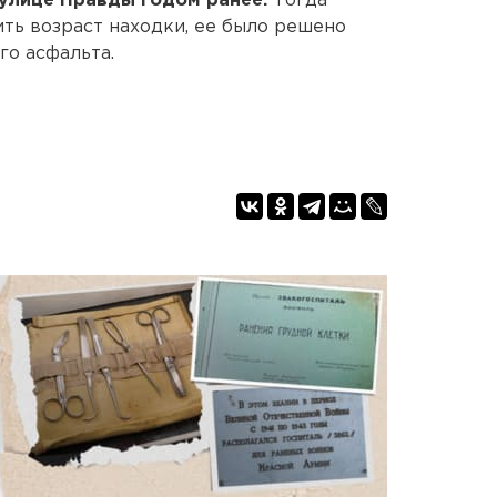
улице Правды годом ранее.
Тогда
ить возраст находки, ее было решено
го асфальта.