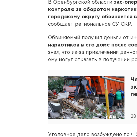
В Оренбургской области
экс-опе
контролю за оборотом наркотик
городскому округу обвиняется в
сообщает региональное СУ СКР.
Обвиняемый получил деньги от и
наркотиков в его доме после со
знал, что из-за привлечения данно
ему могут отказать в получении р
Ч
эк
п
28
Уголовное дело возбуждено по ч. 