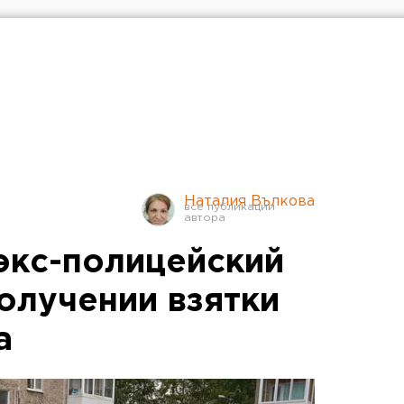
Наталия Вълкова
экс-полицейский
олучении взятки
а