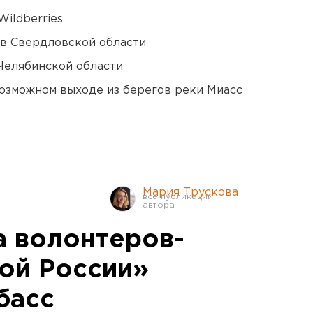
ildberries
 в Свердловской области
Челябинской области
озможном выходе из берегов реки Миасс
Мария Трускова
а волонтеров-
ой России»
басс