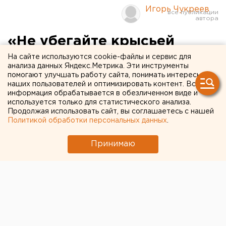
Игорь Чукреев
«Не убегайте крысьей
побежкой от опасности на
На сайте используются cookie-файлы и сервис для
анализа данных Яндекс.Метрика. Эти инструменты
неизвестность»: жители
помогают улучшать работу сайта, понимать интересы
наших пользователей и оптимизировать контент. Вся
Донбасса рассказали ЕАН,
информация обрабатывается в обезличенном виде и
используется только для статистического анализа.
как выжить без айфонов
Продолжая использовать сайт, вы соглашаетесь с нашей
Политикой обработки персональных данных
.
Корреспондент ЕАН Игорь Чукреев завершает
Принимаю
свою командировку в Донбасс, регион, где за
последние годы разучились бояться. О том, чем и
как живет Донецкая народная республика, - в
очередном репортаже из прифронтовой зоны.