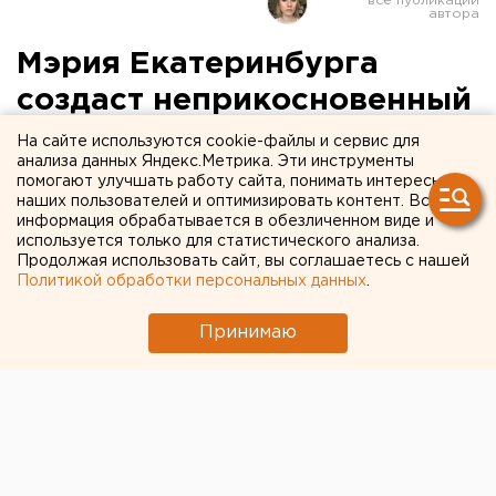
Мэрия Екатеринбурга
создаст неприкосновенный
запас на случай ЧП - в нем
На сайте используются cookie-файлы и сервис для
анализа данных Яндекс.Метрика. Эти инструменты
всего полтонны муки
помогают улучшать работу сайта, понимать интересы
наших пользователей и оптимизировать контент. Вся
информация обрабатывается в обезличенном виде и
используется только для статистического анализа.
Продолжая использовать сайт, вы соглашаетесь с нашей
Политикой обработки персональных данных
.
Принимаю