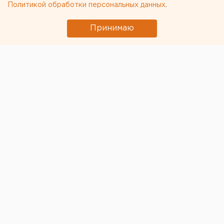
Политикой обработки персональных данных
.
Принимаю
© ЕАН
Ни одно озеро в Свердловской области не
пригодно для купания.
Отдых на водоемах может
привести к аллергиям и даже гепатиту А. Об этом
заявил ЕАН начальник отдела надзора по
коммунальной гигиене Управления
Роспотребнадзора региона
Иван Вагнер.