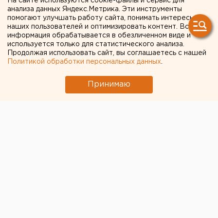
На сайте используются cookie-файлы и сервис для
анализа данных Яндекс.Метрика. Эти инструменты
новую сумму и сроки
помогают улучшать работу сайта, понимать интересы
наших пользователей и оптимизировать контент. Вся
запуска метротрамвая в
информация обрабатывается в обезличенном виде и
используется только для статистического анализа.
Челябинске
Продолжая использовать сайт, вы соглашаетесь с нашей
Политикой обработки персональных данных
.
Принимаю