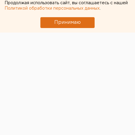
сутки
Продолжая использовать сайт, вы соглашаетесь с нашей
Политикой обработки персональных данных
.
Принимаю
© Тимур Боташев для ЕАН
В Челябинской области набирает обороты новая
волна заражений коронавирусом. Ежесуточный
прирост уже превысил 700 случаев в сутки.
Днем
ранее почти 90 человек были госпитализированы,