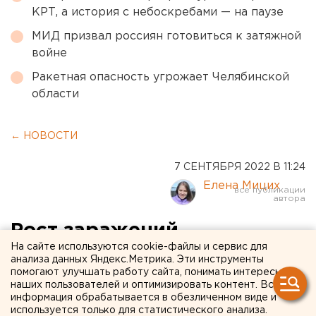
КРТ, а история с небоскребами — на паузе
МИД призвал россиян готовиться к затяжной
войне
Ракетная опасность угрожает Челябинской
области
← НОВОСТИ
7 СЕНТЯБРЯ 2022 В 11:24
Елена Мицих
Рост заражений
На сайте используются cookie-файлы и сервис для
коронавирусом в
анализа данных Яндекс.Метрика. Эти инструменты
помогают улучшать работу сайта, понимать интересы
Челябинской области
наших пользователей и оптимизировать контент. Вся
превысил 700 случаев в
информация обрабатывается в обезличенном виде и
используется только для статистического анализа.