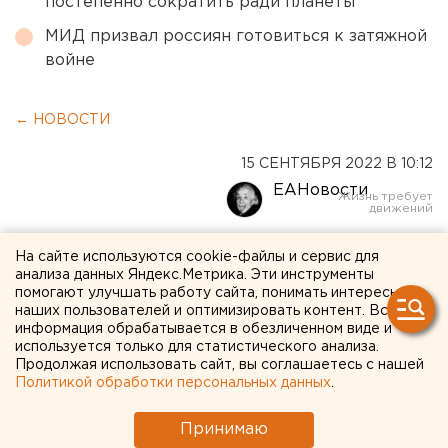
постепенно сократить ради планеты
МИД призвал россиян готовиться к затяжной
войне
← НОВОСТИ
15 СЕНТЯБРЯ 2022 В 10:12
ЕАНовости
Инаугурация губернатора
На сайте используются cookie-файлы и сервис для
анализа данных Яндекс.Метрика. Эти инструменты
Свердловской области
помогают улучшать работу сайта, понимать интересы
наших пользователей и оптимизировать контент. Вся
запланирована на 19
информация обрабатывается в обезличенном виде и
используется только для статистического анализа.
сентября
Продолжая использовать сайт, вы соглашаетесь с нашей
Политикой обработки персональных данных
.
Принимаю