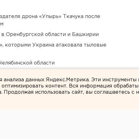
оздателя дрона «Упырь» Ткачука после
ом
а в Оренбургской области и Башкирии
», которыми Украина атаковала тыловые
Челябинской области
 «смотрителю» кладбищ
ля анализа данных Яндекс.Метрика. Эти инструменты
и оптимизировать контент. Вся информация обрабаты
а. Продолжая использовать сайт, вы соглашаетесь с
Юлия Литвиненко