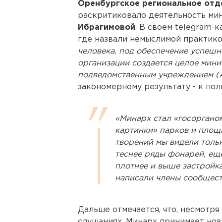
Оренбургское региональное отд
раскритиковало деятельность ми
Ибрагимовой
. В своем telegram-
где назвали немыслимой практико
человека, под обеспечение успеш
организации создается целое мини
подведомственным учреждением (
закономерному результату - к пол
«Минарх стал «госоргано
картинки» парков и площ
творений мы видели толь
теснее ряды фонарей, ещ
плотнее и выше застройка
написали члены сообщест
Дальше отмечается, что, несмотря
слушаниях, Минарх принимает нов