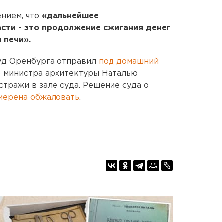
нием, что
«дальнейшее
сти - это продолжение сжигания денег
 печи».
уд Оренбурга отправил
под домашний
о министра архитектуры Наталью
стражи в зале суда. Решение суда о
мерена обжаловать
.