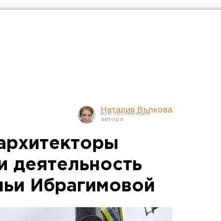
Наталия Вълкова
архитекторы
и деятельность
льи Ибрагимовой