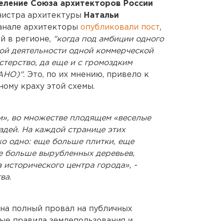
еление Союза архитекторов России
нистра архитектуры
Натальи
канале архитекторы
опубликовали пост
,
й в регионе,
"когда под амбиции одного
ной деятельности одной коммерческой
стерство, да еще и с громоздким
АНО)"
. Это, по их мнению, привело к
ному краху этой схемы.
м», во множестве плодящем «веселые
адей. На каждой странице этих
ко одно: еще больше плитки, еще
е больше вырубленных деревьев,
 исторического центра города», -
ва.
 на полный провал на публичных
ые правила землепользования и