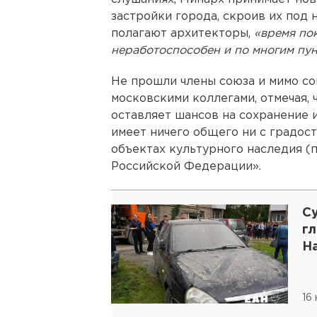
застройки города, скроив их под 
полагают архитекторы,
«время пок
неработоспособен и по многим пун
Не прошли члены союза и мимо со
московскими коллегами, отмечая, 
оставляет шансов на сохранение 
имеет ничего общего ни с градос
объектах культурного наследия (
Российской Федерации».
С
г
Н
16