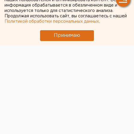
наших пользователей и оптимизировать контент. Вся
преждевременным
информация обрабатывается в обезличенном виде и
МИД призвал россиян готовиться к затяжной
используется только для статистического анализа.
Продолжая использовать сайт, вы соглашаетесь с нашей
войне
Политикой обработки персональных данных
.
Сгоревший квартал в центре Оренбурга
Принимаю
застроят
Челябинцев предупредили о возможном
выходе из берегов реки Миасс
Свердловский титановый гигант получил
крупный убыток
← НОВОСТИ
16 ДЕКАБРЯ 2022 В 15:43
Александр Лукманов
В Запорожской области