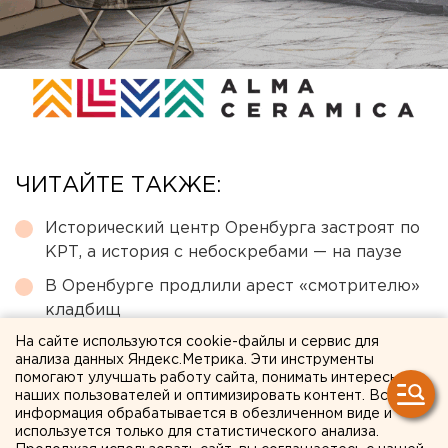
ЧИТАЙТЕ ТАКЖЕ:
Исторический центр Оренбурга застроят по
КРТ, а история с небоскребами — на паузе
В Оренбурге продлили арест «смотрителю»
кладбищ
На сайте используются cookie-файлы и сервис для
Возвращение смертной казни в России сочли
анализа данных Яндекс.Метрика. Эти инструменты
преждевременным
помогают улучшать работу сайта, понимать интересы
наших пользователей и оптимизировать контент. Вся
Чем опасны ракеты «Фламинго», которыми
информация обрабатывается в обезличенном виде и
Украина атаковала тыловые регионы РФ
используется только для статистического анализа.