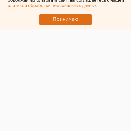
Продолжая использовать сайт, вы соглашаетесь с нашей
Участок с челябинским элеватором выставят
Политикой обработки персональных данных
.
на аукцион по КРТ в этом году
Принимаю
← НОВОСТИ
21 АПРЕЛЯ 2023 В 16:04
Евгения Чернова
В число городов,
требующих усилий по
повышению качества
жизни, вошел Оренбург
Рейтинг составили эксперты Финансового
университета при правительстве РФ.