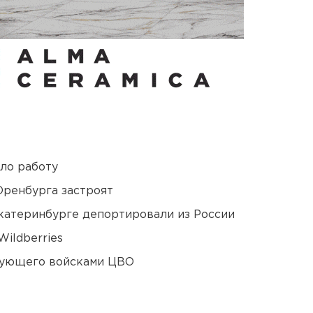
ло работу
Оренбурга застроят
Екатеринбурге депортировали из России
ildberries
дующего войсками ЦВО