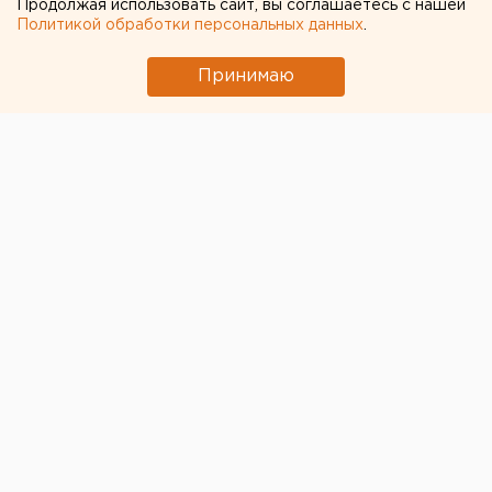
полуторамесячного
Продолжая использовать сайт, вы соглашаетесь с нашей
Политикой обработки персональных данных
.
киргиза - пациента ОДКБ
Принимаю
Правозащитники пытаются помочь вернуться в
Россию матери
полуторамесячного мальчика из