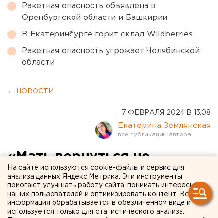
Ракетная опасность объявлена в
Оренбургской области и Башкирии
В Екатеринбурге горит склад Wildberries
Ракетная опасность угрожает Челябинской
области
← НОВОСТИ
7 ФЕВРАЛЯ 2024 В 13:08
Екатерина Землянская
«Мать вернуться не
На сайте используются cookie-файлы и сервис для
может»: свердловский
анализа данных Яндекс.Метрика. Эти инструменты
помогают улучшать работу сайта, понимать интересы
омбудсмен подключилась к
наших пользователей и оптимизировать контент. Вся
истории
информация обрабатывается в обезличенном виде и
используется только для статистического анализа.