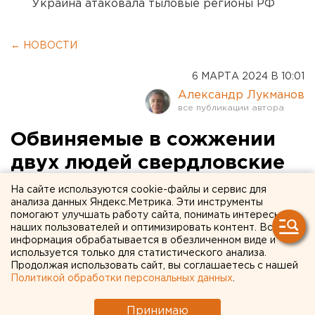
Украина атаковала тыловые регионы РФ
← НОВОСТИ
6 МАРТА 2024 В 10:01
Александр Лукманов
Обвиняемые в сожжении
двух людей свердловские
супруги оправданы судом.
На сайте используются cookie-файлы и сервис для
анализа данных Яндекс.Метрика. Эти инструменты
ФОТО
помогают улучшать работу сайта, понимать интересы
наших пользователей и оптимизировать контент. Вся
информация обрабатывается в обезличенном виде и
используется только для статистического анализа.
Продолжая использовать сайт, вы соглашаетесь с нашей
Политикой обработки персональных данных
.
Принимаю