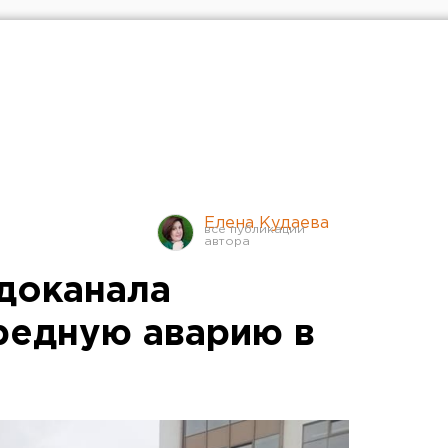
Елена Кудаева
доканала
редную аварию в