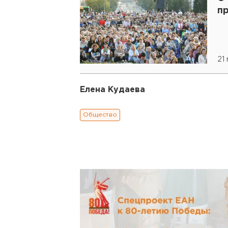
п
21
Елена Кудаева
Общество