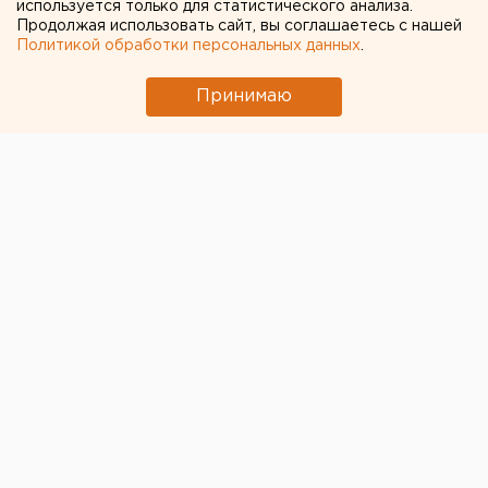
используется только для статистического анализа.
Продолжая использовать сайт, вы соглашаетесь с нашей
Политикой обработки персональных данных
.
Принимаю
В Челябинске 46-летнего мужчину приговорили к 14
годам в колонии
строгого режима за убийство
сожительницы
. Об этом сообщили в пресс-службе
регионального СК.