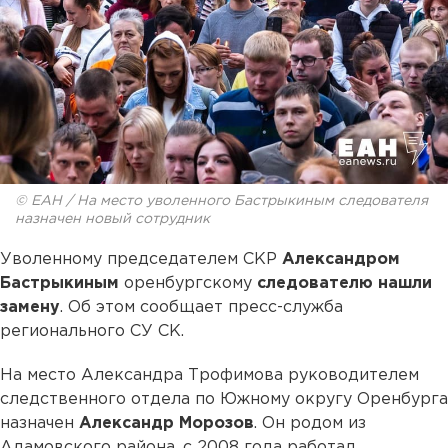
© ЕАН / На место уволенного Бастрыкиным следователя
назначен новый сотрудник
Уволенному председателем СКР
Александром
Бастрыкиным
оренбургскому
следователю нашли
замену
. Об этом сообщает пресс-служба
регионального СУ СК.
На место Александра Трофимова руководителем
следственного отдела по Южному округу Оренбурга
назначен
Александр Морозов
. Он родом из
Адамовского района, с 2008 года работал