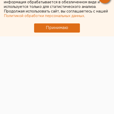
информация обрабатывается в обезличенном виде и
используется только для статистического анализа.
Продолжая использовать сайт, вы соглашаетесь с нашей
Политикой обработки персональных данных
.
Принимаю
© ЕАН / В Челябинске участилось число коммунальных
аварий
В Челябинске
замене подлежит около трети
инженерных сетей
водоснабжения и
водоотведения. Такую информацию ЕАН