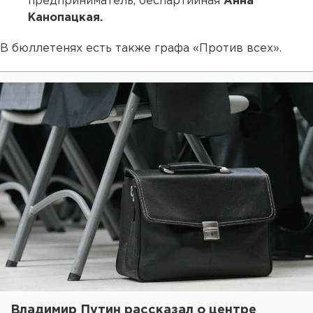
предприниматель, беспартийная
Анна
Канопацкая.
В бюллетенях есть также графа «Против всех».
Владимир Путин рассказал о центре