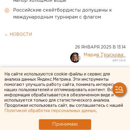
напор холодной воды
Российские скейтбордисты допущены к
международным турнирам с флагом
← НОВОСТИ
26 ЯНВАРЯ 2025 В 13:14
Мария Трускова
Летом УрФО ждут ливни,
На сайте используются cookie-файлы и сервис для
анализа данных Яндекс.Метрика. Эти инструменты
наводнения и ветровалы
помогают улучшать работу сайта, понимать интересы
наших пользователей и оптимизировать контент. Вся
информация обрабатывается в обезличенном виде и
Пермский ученый спрогнозировал УрФО
используется только для статистического анализа.
экстремальное лето
Продолжая использовать сайт, вы соглашаетесь с нашей
Политикой обработки персональных данных
.
Принимаю