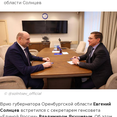
области Солнцев
© @solntsev_official
Врио губернатора Оренбургской области
Евгений
Солнцев
встретился с секретарем генсовета
«Единой России»
Владимиром Якушевым
. Об этом