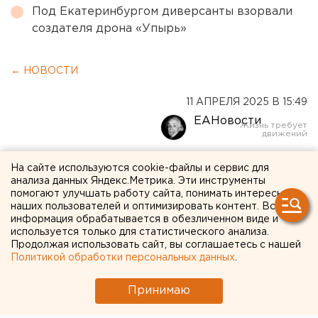
Под Екатеринбургом диверсанты взорвали
создателя дрона «Упырь»
← НОВОСТИ
11 АПРЕЛЯ 2025 В 15:49
ЕАНовости
Федеральный хедлайнер
На сайте используются cookie-файлы и сервис для
анализа данных Яндекс.Метрика. Эти инструменты
партии «Новые люди»
помогают улучшать работу сайта, понимать интересы
наших пользователей и оптимизировать контент. Вся
прилетит на встречу с
информация обрабатывается в обезличенном виде и
Денисом Паслером
используется только для статистического анализа.
Продолжая использовать сайт, вы соглашаетесь с нашей
Политикой обработки персональных данных
.
Денис Паслер узнает, кто его соперник от
«Новых людей» на выборах губернатора
Принимаю
Свердловской области