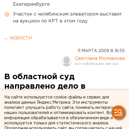
Екатеринбурге
Участок с челябинским элеватором выставят
на аукцион по КРТ в этом году
← НОВОСТИ
11 МАРТА 2009 В 16:55
Светлана Молчанова
В областной суд
направлено дело в
отношении подростка из
На сайте используются cookie-файлы и сервис для
анализа данных Яндекс.Метрика. Эти инструменты
Серова, который
помогают улучшать работу сайта, понимать интересы
наших пользователей и оптимизировать контент. Вся
изнасиловал и утопил 6-
информация обрабатывается в обезличенном виде и
летнюю девочку
используется только для статистического анализа.
Продолжая использовать сайт, вы соглашаетесь с нашей