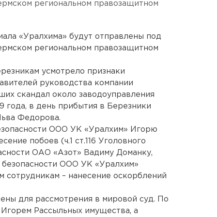
Пермском региональном правозащитном
иала «Уралхима» будут отправлены под
Пермском региональном правозащитном
ерезникам усмотрело признаки
тавителей руководства компании
ших скандал около заводоуправления
9 года, в день прибытия в Березники
Льва Федорова.
безопасности ООО УК «Уралхим» Игорю
ение побоев (ч.1 ст.116 Уголовного
асности ОАО «Азот» Вадиму Доманку,
й безопасности ООО УК «Уралхим»
м сотрудникам – нанесение оскорблений
ены для рассмотрения в мировой суд. По
Игорем Рассыльных имущества, а