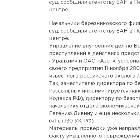
суд, сообщили агентству ЕАН в 
центре.
Начальники березниковского фил
суд, сообщили агентству ЕАН в 
центре.
Управление внутренних дел по Б
преступлений в действиях предс
«Уралхим» и ОАО «Азот», устроив
своего предприятия 11 ноября 200
известного российского эколога 
Так, заместителю директора по 
Рассыльных инкриминируется нанес
Кодекса РФ), директору по безоп
начальнику отдела экономическо
Евгению Дивину и еще нескольки
(ч.1 ст.130 УК РФ).
Материалы проверки уже направл
факту умышленного повреждения 