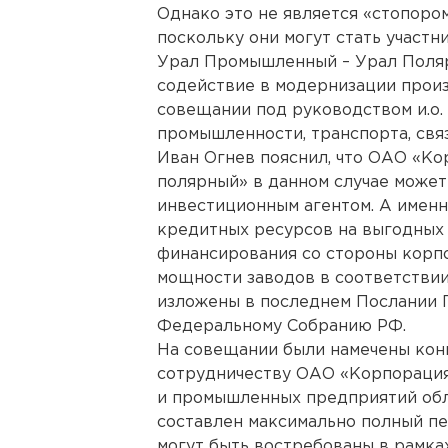
Однако это не является «стопоро
поскольку они могут стать участ
Урал Промышленный – Урал Поля
содействие в модернизации произ
совещании под руководством и.о
промышленности, транспорта, свя
Иван Огнев пояснил, что ОАО «К
полярный» в данном случае може
инвестиционным агентом. А именн
кредитных ресурсов на выгодных 
финансирования со стороны корп
мощности заводов в соответствии
изложены в последнем Послании
Федеральному Собранию РФ.
На совещании были намечены кон
сотрудничеству ОАО «Корпораци
и промышленных предприятий обл
составлен максимально полный пе
могут быть востребованы в рамка