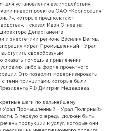
м» для установления взаимодействия,
никами инвестпроектов ОАО «Корпорация
рный», которые предполагают
водства», – сказал Иван Огнев на
. директора Департамента
зи и энергетики региона Василия Бегмы.
орпорация «Урал Промышленный – Урал
т выступить своеобразным
о оказать помощь в привлечении
условиях, либо в форме проектного
орации. Это позволит модернизировать
 с теми принципами, которые были
 Президента РФ Дмитрия Медведева
кретные шаги по дальнейшему
я Урал Промышленный – Урал Полярный»
асти. В первую очередь, должен быть
речень продукции и услуг, которые они
х реализации инвестиционного проекта.