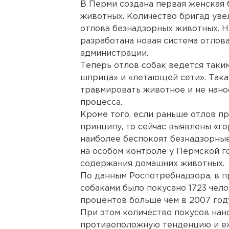
В Перми создана первая женская 
животных. Количество бригад ув
отлова безнадзорных животных. Н
разработана новая система отлов
администрации.
Теперь отлов собак ведется так
шприца» и «летающей сети». Така
травмировать животное и не нано
процесса.
Кроме того, если раньше отлов п
принципу, то сейчас выявлены «го
наиболее беспокоят безнадзорные
на особом контроле у Пермской г
содержания домашних животных.
По данным Роспотребнадзора, в 
собаками было покусано 1723 челов
процентов больше чем в 2007 году
При этом количество покусов на
противоположную тенденцию и е