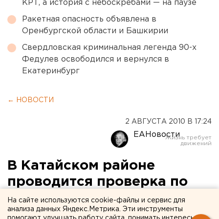
КРТ, а история с небоскребами — на паузе
Ракетная опасность объявлена в
Оренбургской области и Башкирии
Свердловская криминальная легенда 90-х
Федулев освободился и вернулся в
Екатеринбург
← НОВОСТИ
2 АВГУСТА 2010 В 17:24
ЕАНовости
В Катайском районе
проводится проверка по
факту гибели
На сайте используются cookie-файлы и сервис для
анализа данных Яндекс.Метрика. Эти инструменты
новорожденного ребенка
помогают улучшать работу сайта, понимать интересы