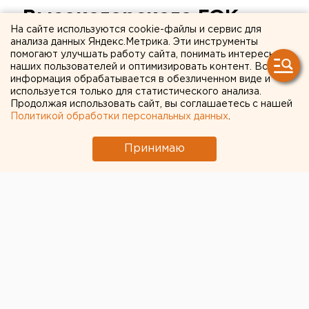
«Высокогорского ГОК»
На сайте используются cookie-файлы и сервис для
ответит мастер
анализа данных Яндекс.Метрика. Эти инструменты
помогают улучшать работу сайта, понимать интересы
наших пользователей и оптимизировать контент. Вся
В отношении мастера горных работ шахты
информация обрабатывается в обезличенном виде и
«Южная» Высокогорского горно-
используется только для статистического анализа.
Продолжая использовать сайт, вы соглашаетесь с нашей
обогатительного комбината возбуждено
Политикой обработки персональных данных
.
уголовное дело, сообщили агентству ЕАН в
пресс-службе СУ СК при прокуратуре РФ по
Принимаю
Свердловской области.
В отношении мастера горных работ шахты «Южная»
Высокогорского горно-обогатительного комбината
возбуждено уголовное дело, сообщили агентству
ЕАН в пресс-службе СУ СК при прокуратуре РФ по
Свердловской области.
Уголовное дело возбуждено в отношении 29-
летнего мастера горных работ подземного
буровзрывного участка №7 шахты «Южная» рудника