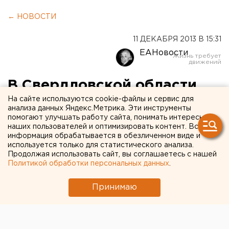
← НОВОСТИ
11 ДЕКАБРЯ 2013 В 15:31
ЕАНовости
В Свердловской области
будут судить деда,
На сайте используются cookie-файлы и сервис для
анализа данных Яндекс.Метрика. Эти инструменты
убившего во сне месячную
помогают улучшать работу сайта, понимать интересы
наших пользователей и оптимизировать контент. Вся
внучку
информация обрабатывается в обезличенном виде и
используется только для статистического анализа.
Продолжая использовать сайт, вы соглашаетесь с нашей
Мужчина в Богдановиче во сне убил свою внучку
Политикой обработки персональных данных
.
и пойдет под суд.
Принимаю
В Богдановичском районе дошло до суда уголовное
дело дедушки, который во сне случайно убил
собственную внучку, сообщили агентству ЕАН в