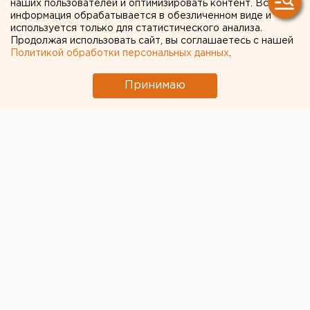
наших пользователей и оптимизировать контент. Вся
информация обрабатывается в обезличенном виде и
используется только для статистического анализа.
Подозреваемый скрывается с начала февраля.
Продолжая использовать сайт, вы соглашаетесь с нашей
Политикой обработки персональных данных
.
Свердловские следователи объявили в розыск
азербайджанца Мамедова Заура Шафагата оглы. В
Принимаю
минувшем феврале вместе со знакомым он до
смерти избил екатеринбуржца, сообщили агентству
ЕАН в пресс-службе СУ СКР по региону.
По данным следствия, преступление произошло 5
февраля, а 18 февраля потерпевший скончался.
Подельника Мамедова удалось задержать. Он уже
привлечен к уголовной ответственности. Сам
Мамедов до сих пор не найден. В отношении него
дело выделено в отдельное производство.
Всех, кто что-нибудь знает о местонахождении
разыскиваемого, следователи просят связаться с
органами внутренних дел по телефонам: 8-908-632-
65-85, 8-922-218-21-80, 8 (343) 297-71-77, 8 (343) 356-