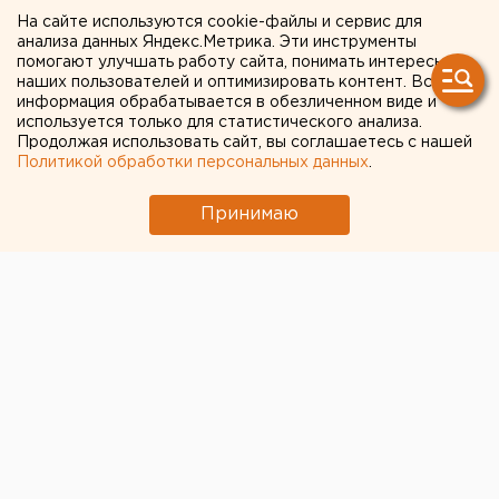
ОМОНа поддержали
На сайте используются cookie-файлы и сервис для
Полину Гагарину
анализа данных Яндекс.Метрика. Эти инструменты
помогают улучшать работу сайта, понимать интересы
наших пользователей и оптимизировать контент. Вся
Съемки видео проходили 18 мая.
информация обрабатывается в обезличенном виде и
используется только для статистического анализа.
Бойцы московского ОМОНа записали необычное
Продолжая использовать сайт, вы соглашаетесь с нашей
Политикой обработки персональных данных
.
видео, чтобы поддержать Полину Гагарину на
«Евровидении-2015», передает корреспондент
Принимаю
агентства ЕАН.
Идея создания ролика пришла мобильному отряду
во время одной из тренировок. Съемки проходили
днем 18 мая. В нем стражи порядка отрабатывают
приемы спецподготовки и элементы рукопашного
боя под песню A Million Voices. Кроме этого, в
ролике снялся лабрадор Боня, который желает
Полине Гагариной удачи в конкурсе.
«Мы верим, что граждане России присоединятся к
этому доброму посланию», — отметила пресс-
секретарь столичного ОМОНа Светлана Серкина.