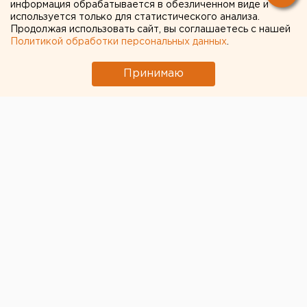
информация обрабатывается в обезличенном виде и
Петров покинет свою должность, передает
используется только для статистического анализа.
корреспондент агентства ЕАН.
Продолжая использовать сайт, вы соглашаетесь с нашей
Увольнение добровольное и связано с выходом на
Политикой обработки персональных данных
.
пенсию, пишет «Коммерсантъ»
Принимаю
Напомним, что ранее заместитель Генпрокурора в
УрФО Юрий Пономарев уже анонсировал отставку
Петрова со ссылкой на неудовлетворительные
результаты работы. Европейско-Азиатские Новости.
Фото:vedomosti-ural.ru
Общество