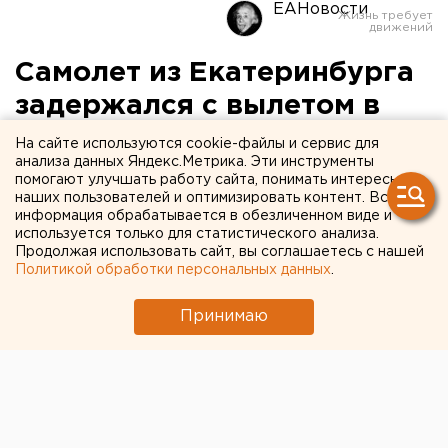
ЕАНовости
Самолет из Екатеринбурга
задержался с вылетом в
Оренбург на тринадцать с
На сайте используются cookie-файлы и сервис для
анализа данных Яндекс.Метрика. Эти инструменты
лишним часов
помогают улучшать работу сайта, понимать интересы
наших пользователей и оптимизировать контент. Вся
информация обрабатывается в обезличенном виде и
Причиной стала непогода в пункте прибытия.
используется только для статистического анализа.
Продолжая использовать сайт, вы соглашаетесь с нашей
Пассажиры рейса авиакомпании «Оренбуржье»
Политикой обработки персональных данных
.
больше тринадцати часов не могли вылететь из
Екатеринбурга в Оренбург. Самолет должен был
Принимаю
стартовать из аэропорта Кольцово еще накануне, 25
декабря, в 21:00, передает корреспондент ЕАН.
В итоге самолет вылетел в 10:46 сегодня, 26
декабря. По информации справочной Кольцово,