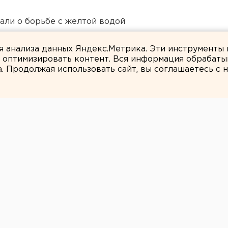
али о борьбе с желтой водой
ты взорвали создателя дрона «Упырь»
ля анализа данных Яндекс.Метрика. Эти инструменты
и оптимизировать контент. Вся информация обрабаты
а. Продолжая использовать сайт, вы соглашаетесь с
ЕАНовости
 Югре
ударил ножом
ка
ицу.