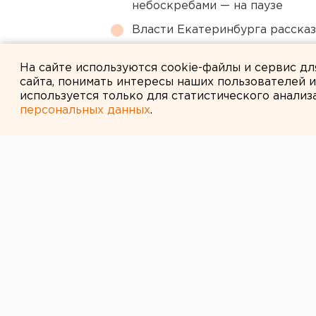
небоскребами — на паузе
Власти Екатеринбурга рассказ
Под Екатеринбургом диверсан
На сайте используются cookie-файлы и сервис д
сайта, понимать интересы наших пользователей 
используется только для статистического анализ
персональных данных
.
← НОВОСТИ
25 ФЕВРАЛЯ 2016 В 13:36
ЧП в школе: в
семиклассник 
девятиклассни
Пострадавший доставлен в больн