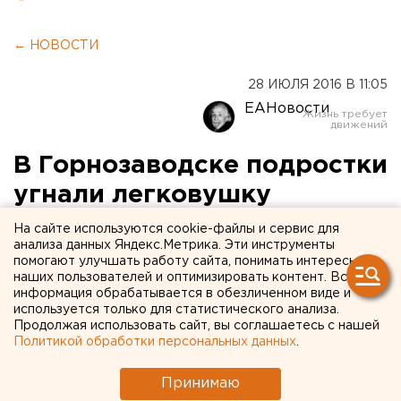
← НОВОСТИ
28 ИЮЛЯ 2016 В 11:05
ЕАНовости
В Горнозаводске подростки
угнали легковушку
На сайте используются cookie-файлы и сервис для
Они разбили стекло в двери и проникли в салон.
анализа данных Яндекс.Метрика. Эти инструменты
помогают улучшать работу сайта, понимать интересы
В Горнозаводске завершилось расследование
наших пользователей и оптимизировать контент. Вся
информация обрабатывается в обезличенном виде и
уголовного дела в отношении 15 и 16-летних
используется только для статистического анализа.
подростков. Они обвиняются в краже чужого
Продолжая использовать сайт, вы соглашаетесь с нашей
автомобиля, сообщили агентству ЕАН в пермском
Политикой обработки персональных данных
.
СУ СКР.
Принимаю