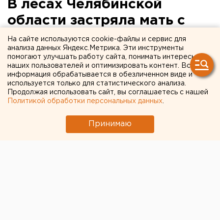
В лесах Челябинской
области застряла мать с
грудничком
На сайте используются cookie-файлы и сервис для
анализа данных Яндекс.Метрика. Эти инструменты
помогают улучшать работу сайта, понимать интересы
У женщины сломался автомобиль.
наших пользователей и оптимизировать контент. Вся
информация обрабатывается в обезличенном виде и
В лесу Челябинской области застряла мать с
используется только для статистического анализа.
Продолжая использовать сайт, вы соглашаетесь с нашей
грудным ребенком: по дороге из деревни Ханжино
Политикой обработки персональных данных
.
на озеро Треусан у женщины сломалась машина,
сообщили агентству ЕАН в пресс-службе
Принимаю
регионального ГУ МЧС.
Дойти самостоятельно до местных жителей мать не
могла, так как на руках у нее младенец. Она долго
пыталась вызвать спасателей и сумела дозвониться
около 3 часов ночи.
Через полчаса на место прибыли сотрудники МЧС.
Они смогли завести женщине автомобиль, и она