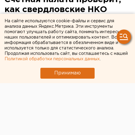
как свердловские НКО
тратили гранты «на
На сайте используются cookie-файлы и сервис для
анализа данных Яндекс.Метрика. Эти инструменты
патриотизм»
помогают улучшать работу сайта, понимать интересы
наших пользователей и оптимизировать контент. Вся
информация обрабатывается в обезличенном виде и
Поручение дал профильный комитет Заксо.
используется только для статистического анализа.
Продолжая использовать сайт, вы соглашаетесь с нашей
Новый комитет по молодежной политике и туризму
Политикой обработки персональных данных
.
свердловского Заксобрания представил
предложения в план контрольных мероприятий
Принимаю
Счетной палаты на 2017 год, сообщили
корреспонденту агентства ЕАН в пресс-службе
парламента.
Депутаты предложили проверить эффективность
использования средств областного бюджета,
предоставленных региональным министерством
физкультуры в форме субсидий НКО на реализацию
проектов по патриотическому воспитанию