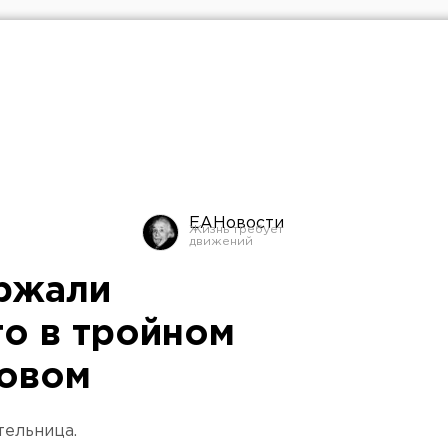
ЕАНовости
ржали
о в тройном
совом
тельница.