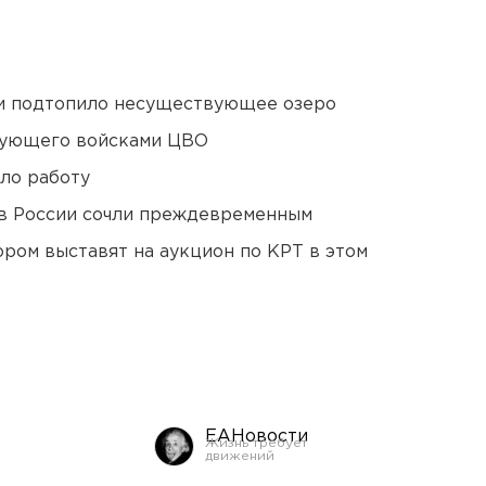
ти подтопило несуществующее озеро
дующего войсками ЦВО
ло работу
в России сочли преждевременным
ором выставят на аукцион по КРТ в этом
ЕАНовости