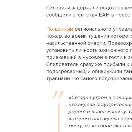
Силовики задержали подозреваемо
сообщили агентству ЕАН в пресс
По данным
регионального управле
пожар, во время тушения которо
насильственной смерти. Правоох
установить личность возможного 
приехавший в Чусовой в гости к з
Следователи сразу же прибыли к 
подозреваемый, и обнаружили там
травмами. Но самого подозреваемо
«Сегодня утром в полици
что видела подозрительн
дороге и ловил машину. О
которого она видела в ор
месту, на которое указа